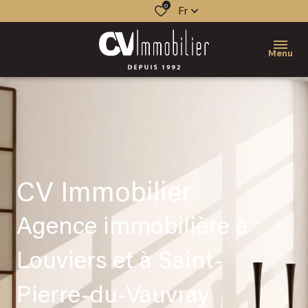
0
Fr
Menu
CV Immobilier
Agence immobilière à
Louviers et à Saint-
Pierre-du-Vauvray