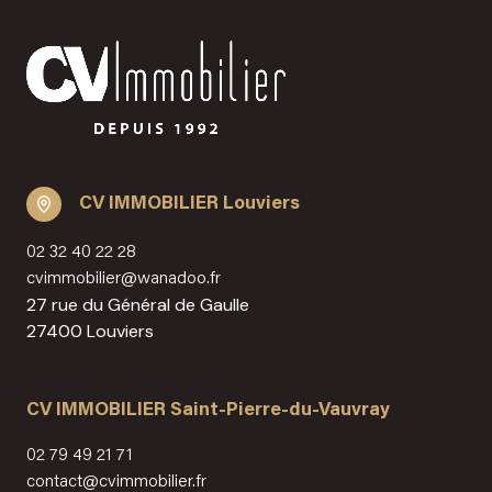
avis
gestion
les
clients
diagnostics
la
nos
obligatoires
garantie
partenaires
des
loyers
nous
impayés
rejoindre
CV IMMOBILIER Louviers
le
02 32 40 22 28
mandat
cvimmobilier@wanadoo.fr
27 rue du Général de Gaulle
de
27400 Louviers
location
les
CV IMMOBILIER Saint-Pierre-du-Vauvray
diagnostics
obligatoires
02 79 49 21 71
contact@cvimmobilier.fr