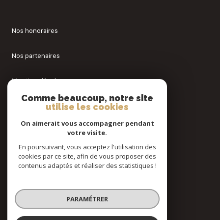
Nos honoraires
Nos partenaires
Mentions légales
Comme beaucoup, notre site
Admin
utilise les cookies
On aimerait vous accompagner pendant
Politique RGPD
votre visite.
En poursuivant, vous acceptez l'utilisation des
Cookies
cookies par ce site, afin de vous proposer des
contenus adaptés et réaliser des statistiques !
© 2026 | Tous droits réservés
PARAMÉTRER