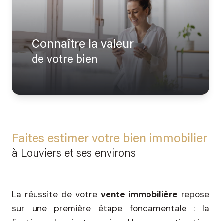
avis
gestion
les
clients
diagnostics
la
nos
Connaître la valeur
obligatoires
garantie
partenaires
de votre bien
des
loyers
nous
impayés
rejoindre
le
mandat
Faites estimer votre bien immobilier
de
location
à Louviers et ses environs
les
diagnostics
La réussite de votre
vente immobilière
repose
obligatoires
sur une première étape fondamentale : la