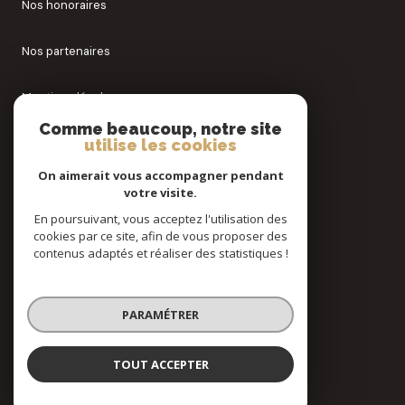
Nos honoraires
Nos partenaires
Mentions légales
Comme beaucoup, notre site
Admin
utilise les cookies
On aimerait vous accompagner pendant
Politique RGPD
votre visite.
En poursuivant, vous acceptez l'utilisation des
Cookies
cookies par ce site, afin de vous proposer des
contenus adaptés et réaliser des statistiques !
© 2026 | Tous droits réservés
PARAMÉTRER
Réalisé par
TOUT ACCEPTER