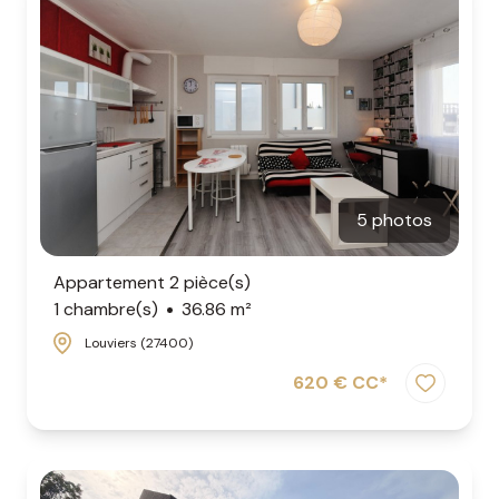
5 photos
Appartement 2 pièce(s)
1 chambre(s)
36.86 m²
Louviers (27400)
620 € CC*