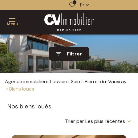
0
Fr
Menu
acheter
Filtrer
louer
nos
qui
estimer
vendre
services
sommes-
vendus
Agence immobilière Louviers, Saint-Pierre-du-Vauvray
gestion
nous ?
faire
Biens loues
les
gérer
biens
notre
étapes
Nos biens loués
gérés
équipe
nos
d'une
agences
mise
le
nos
Trier par Les plus récentes
en
mandat
actualités
contact
vente
de