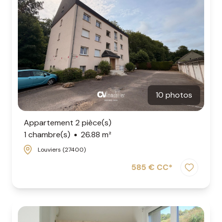
10 photos
Appartement 2 pièce(s)
1 chambre(s)
26.88 m²
Louviers (27400)
585 € CC*