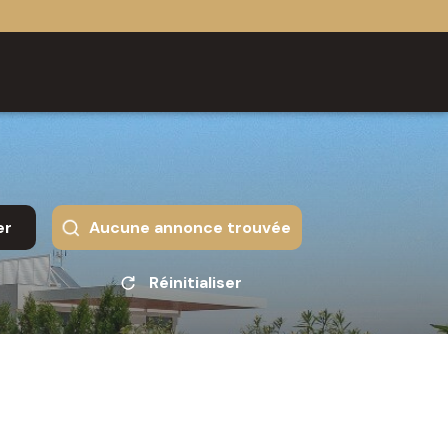
er
Aucune annonce trouvée
Réinitialiser