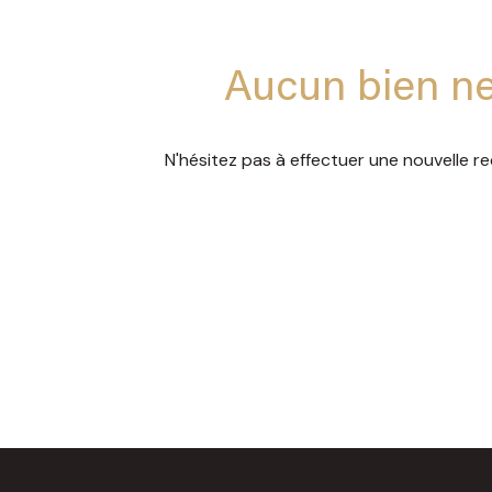
avis
gestion
les
clients
diagnostics
la
Aucun bien ne
nos
obligatoires
garantie
partenaires
des
N'hésitez pas à effectuer une nouvelle re
loyers
nous
impayés
rejoindre
le
mandat
de
location
les
diagnostics
obligatoires