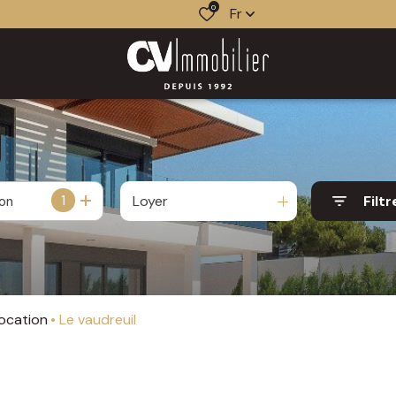
0
Fr
1
Loyer
Filtr
ion
Location
Le vaudreuil