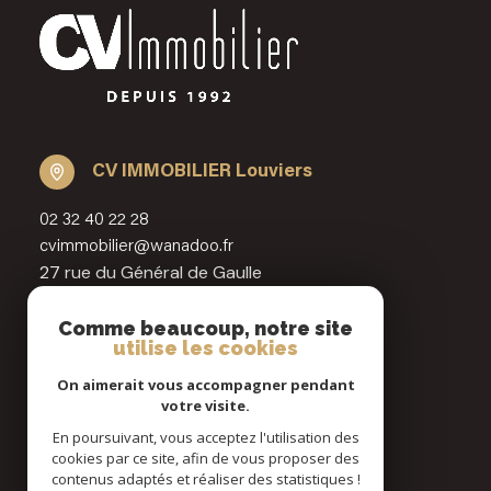
CV IMMOBILIER Louviers
02 32 40 22 28
cvimmobilier@wanadoo.fr
27 rue du Général de Gaulle
27400 Louviers
Comme beaucoup, notre site
utilise les cookies
Restons connecté
On aimerait vous accompagner pendant
votre visite.
En poursuivant, vous acceptez l'utilisation des
cookies par ce site, afin de vous proposer des
contenus adaptés et réaliser des statistiques !