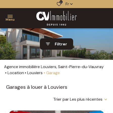
0
Fr
Menu
acheter
Filtrer
louer
nos
qui
estimer
vendre
services
sommes-
vendus
Agence immobilière Louviers, Saint-Pierre-du-Vauvray
gestion
nous ?
faire
Location
Louviers
Garage
les
gérer
biens
notre
étapes
Garages à louer à Louviers
gérés
équipe
nos
d'une
agences
mise
le
nos
Trier par Les plus récentes
en
mandat
actualités
contact
vente
de