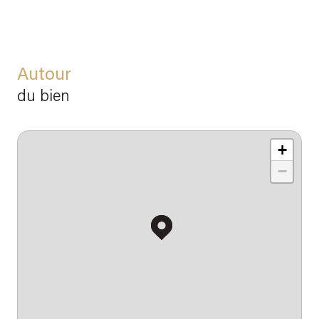
Autour
du bien
+
−