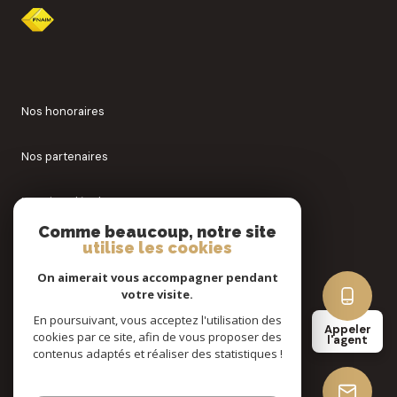
Nos honoraires
Nos partenaires
Mentions légales
Comme beaucoup, notre site
utilise les cookies
Admin
On aimerait vous accompagner pendant
Politique RGPD
votre visite.
En poursuivant, vous acceptez l'utilisation des
Appeler
cookies par ce site, afin de vous proposer des
Cookies
l'agent
contenus adaptés et réaliser des statistiques !
© 2026 | Tous droits réservés