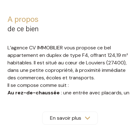
A propos
de ce bien
L’agence CV IMMOBILIER vous propose ce bel
appartement en duplex de type F4, offrant 124,19 m²
habitables. Il est situé au cœur de Louviers (27400),
dans une petite copropriété, à proximité immédiate
des commerces, écoles et transports.
Il se compose comme suit :
Au rez-de-chaussée
: une entrée avec placards, un
séjour lumineux agrémenté d’un poêle à granulés, une
cuisine aménagée, une buanderie avec rangements et
un WC indépendant (possibilité d’aménagement en
En savoir plus
salle d’eau)
À l’étage
: un vaste palier, actuellement utilisé comme
bureau, dessert trois chambres, une salle d’eau avec