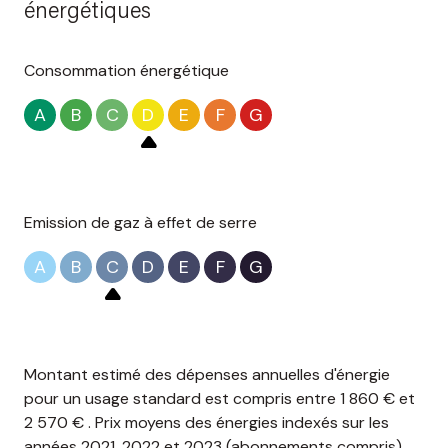
énergétiques
Consommation énergétique
A
B
C
D
E
F
G
Emission de gaz à effet de serre
A
B
C
D
E
F
G
Montant estimé des dépenses annuelles d'énergie
pour un usage standard est compris entre 1 860 € et
2 570 € . Prix moyens des énergies indexés sur les
années 2021, 2022 et 2023 (abonnements compris).