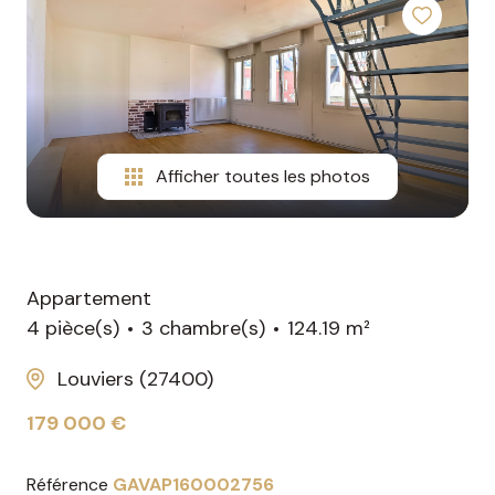
avis
gestion
les
clients
diagnostics
la
nos
obligatoires
garantie
partenaires
des
loyers
nous
Afficher toutes les photos
impayés
rejoindre
le
mandat
Appartement
de
4 pièce(s)
3 chambre(s)
124.19 m²
location
Louviers (27400)
les
diagnostics
179 000 €
obligatoires
Référence
GAVAP160002756