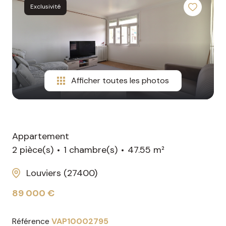
avis
Exclusivité
gestion
les
clients
diagnostics
la
nos
obligatoires
garantie
partenaires
des
loyers
nous
Afficher toutes les photos
impayés
rejoindre
le
mandat
Appartement
de
2 pièce(s)
1 chambre(s)
47.55 m²
location
Louviers (27400)
les
diagnostics
89 000 €
obligatoires
Référence
VAP10002795