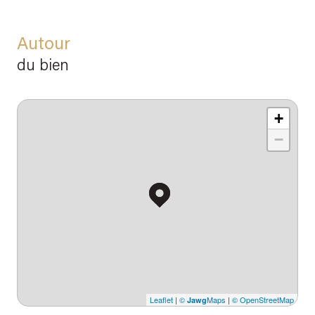
Autour
du bien
+
−
Leaflet
|
©
Maps
|
© OpenStreetMap
Jawg