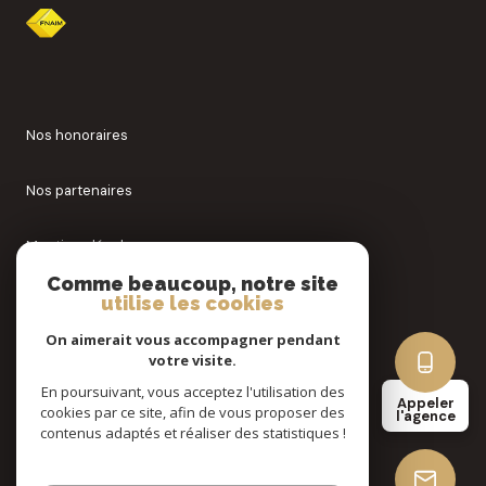
Nos honoraires
Nos partenaires
Mentions légales
Comme beaucoup, notre site
utilise les cookies
Admin
On aimerait vous accompagner pendant
Politique RGPD
votre visite.
En poursuivant, vous acceptez l'utilisation des
Appeler
cookies par ce site, afin de vous proposer des
Cookies
l'agence
contenus adaptés et réaliser des statistiques !
© 2026 | Tous droits réservés