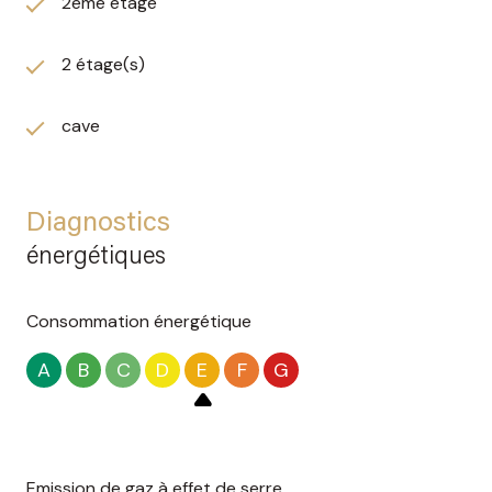
2ème étage
2 étage(s)
cave
Diagnostics
énergétiques
Consommation énergétique
A
B
C
D
E
F
G
Emission de gaz à effet de serre