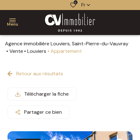
0
Fr
Menu
Agence immobilière Louviers, Saint-Pierre-du-Vauvray
acheter
Vente
Louviers
Appartement
louer
nos
qui
estimer
Retour aux résultats
vendre
services
sommes-
vendus
gestion
nous ?
faire
Télécharger la fiche
les
gérer
biens
notre
étapes
gérés
équipe
Partager ce bien
nos
d'une
agences
mise
le
nos
en
mandat
actualités
contact
vente
de