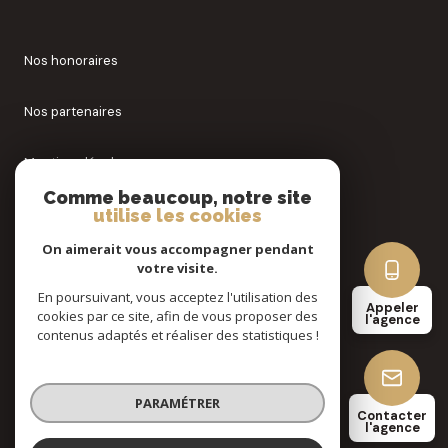
Nos honoraires
Nos partenaires
Mentions légales
Comme beaucoup, notre site
Admin
utilise les cookies
On aimerait vous accompagner pendant
Politique RGPD
votre visite.
En poursuivant, vous acceptez l'utilisation des
Appeler
Cookies
cookies par ce site, afin de vous proposer des
l'agence
contenus adaptés et réaliser des statistiques !
© 2026 | Tous droits réservés
PARAMÉTRER
Contacter
l'agence