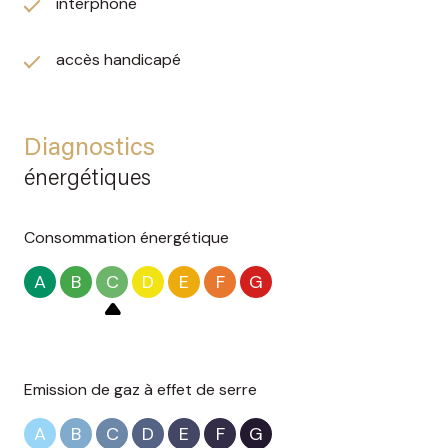
interphone
accès handicapé
Diagnostics
énergétiques
Consommation énergétique
A
B
C
D
E
F
G
Emission de gaz à effet de serre
A
B
C
D
E
F
G