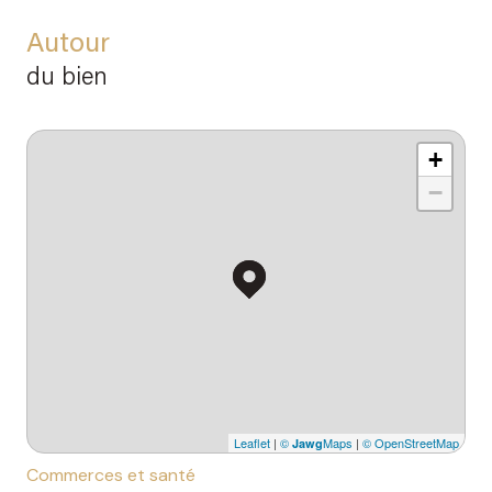
Autour
du bien
+
−
Leaflet
|
©
Maps
|
© OpenStreetMap
Jawg
Commerces et santé